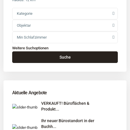
Kategorie
Objektar
Min Schlafzimmer
Weitere Suchoptionen
Kontakt
Suche
Büro
: Buchholz in der Nordheide
Adresse
: Schützenstr. 3
Tel
:
04181 93 99 790
Tel
:
040 524 775 170
An diesen Orten bieten wir Immobilien exklusiv an:
Aktuelle Angebote
Niedersachsen, Hamburg, Schleswig-Holstein
VERKAUFT! Büroflächen &
Produkt...
Informationen
Ihr neuer Bürostandort in der
Unternehmen
Buchh...