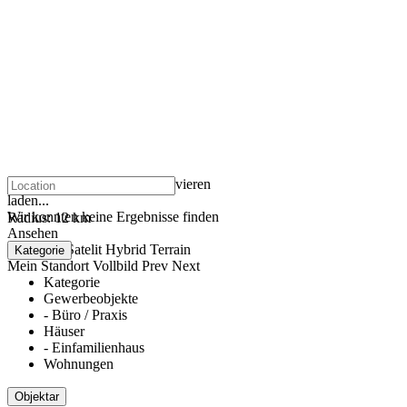
klicken um den Zoom zu aktivieren
laden...
Wir konnten keine Ergebnisse finden
Radius:
12 km
Ansehen
Roadmap
Satelit
Hybrid
Terrain
Kategorie
Mein Standort
Vollbild
Prev
Next
Kategorie
Gewerbeobjekte
- Büro / Praxis
Häuser
- Einfamilienhaus
Wohnungen
Objektar