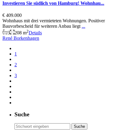
Investieren Sie südlich von Hamburg! Wohnhau...
€ 409.000
Wohnhaus mit drei vermieteten Wohnungen. Positiver
Bauvorbescheid für weiteren Anbau liegt
...
2
3
208 m
Details
René Borkenhagen
1
2
3
Suche
Search
Suche
for: