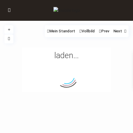
Mein Standort
Vollbild
Prev
Next
laden...