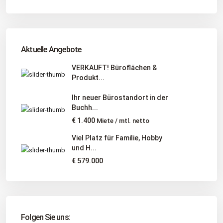
Adresse
: Schützenstr. 3
Tel
:
04181 93 99 790
Tel
:
040 524 775 170
An diesen Orten bieten wir Immobilien exklusiv an:
Aktuelle Angebote
Niedersachsen, Hamburg, Schleswig-Holstein
VERKAUFT! Büroflächen &
Produkt...
Informationen
Ihr neuer Bürostandort in der
Unternehmen
Buchh...
Immobilienangebote
€ 1.400
Miete / mtl. netto
Gesuche
Viel Platz für Familie, Hobby
und H...
Social Links
€ 579.000
Folgen Sie uns: