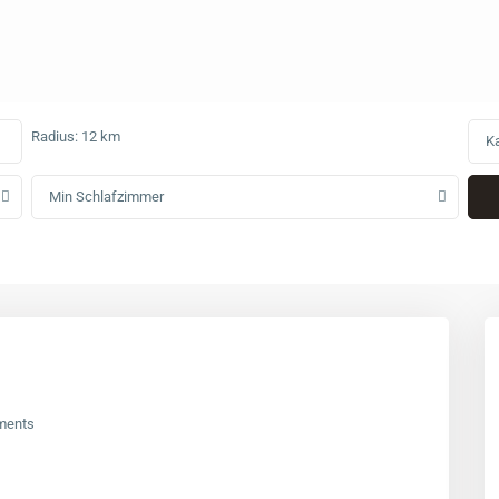
Radius:
12 km
Ka
Min Schlafzimmer
ments