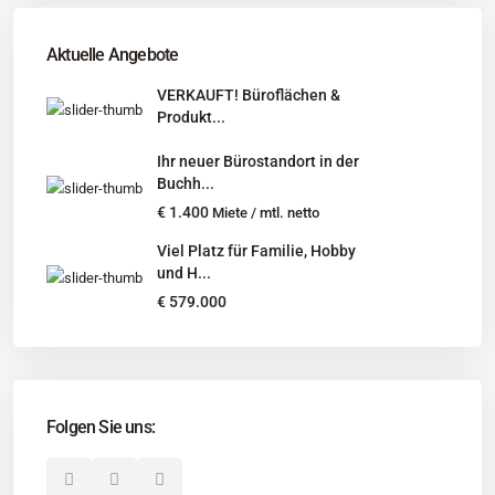
Tel
:
040 524 775 170
An diesen Orten bieten wir Immobilien exklusiv an:
Aktuelle Angebote
Niedersachsen, Hamburg, Schleswig-Holstein
VERKAUFT! Büroflächen &
Produkt...
Informationen
Ihr neuer Bürostandort in der
Unternehmen
Buchh...
Immobilienangebote
€ 1.400
Miete / mtl. netto
Gesuche
Viel Platz für Familie, Hobby
und H...
Social Links
€ 579.000
Folgen Sie uns:
© 2025 Borkenhagen Immobilien. Alle Rechte vorbehalten.