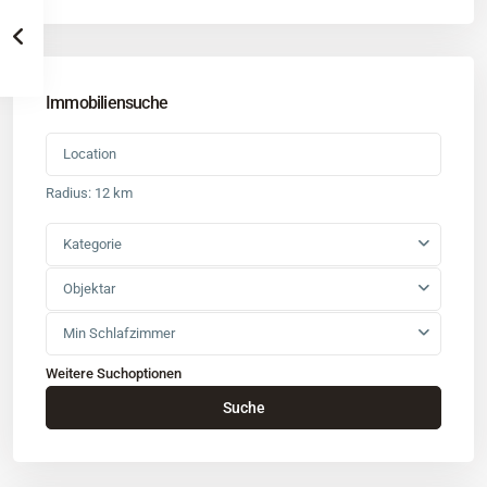
Immobiliensuche
Radius:
12 km
Kategorie
Objektar
Min Schlafzimmer
Weitere Suchoptionen
Kontakt
Suche
Büro
: Buchholz in der Nordheide
Adresse
: Schützenstr. 3
Tel
:
04181 93 99 790