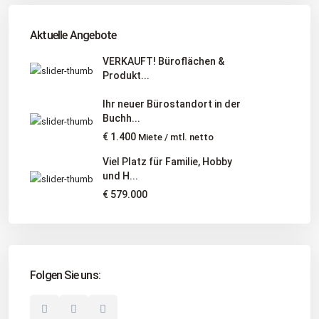
Tel
:
040 524 775 170
An diesen Orten bieten wir Immobilien exklusiv an:
Aktuelle Angebote
Niedersachsen, Hamburg, Schleswig-Holstein
VERKAUFT! Büroflächen &
Produkt...
Informationen
Ihr neuer Bürostandort in der
Unternehmen
Buchh...
Immobilienangebote
€ 1.400
Miete / mtl. netto
Gesuche
Viel Platz für Familie, Hobby
und H...
Social Links
€ 579.000
Folgen Sie uns:
© 2025 Borkenhagen Immobilien. Alle Rechte vorbehalten.