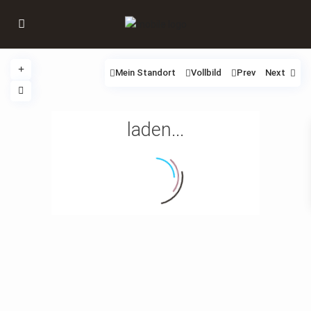
Mein Standort
Vollbild
Prev
Next
laden...