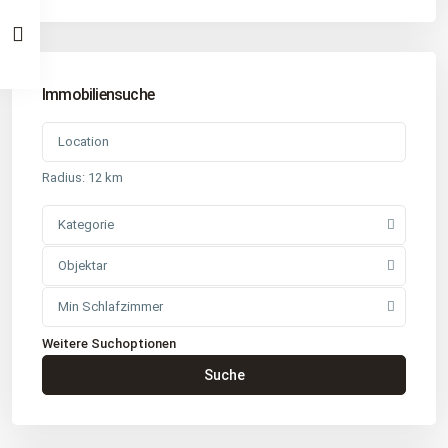
Immobiliensuche
Radius:
12 km
Kategorie
Objektar
Min Schlafzimmer
Weitere Suchoptionen
Kontakt
Suche
Büro
: Buchholz in der Nordheide
Adresse
: Schützenstr. 3
Tel
:
04181 93 99 790