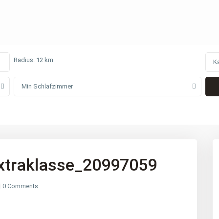
Radius:
12 km
K
Min Schlafzimmer
xtraklasse_20997059
0 Comments