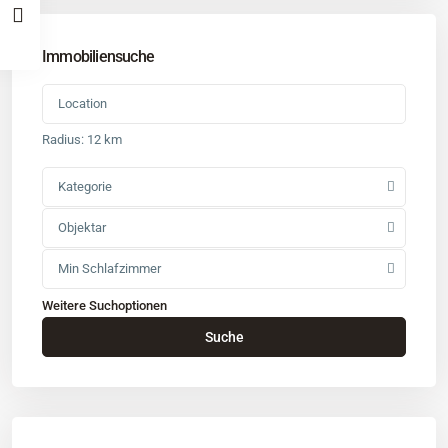
Immobiliensuche
Radius:
12 km
Kategorie
Objektar
Min Schlafzimmer
Weitere Suchoptionen
Kontakt
Suche
Büro
: Buchholz in der Nordheide
Adresse
: Schützenstr. 3
Tel
:
04181 93 99 790
Tel
:
040 524 775 170
An diesen Orten bieten wir Immobilien exklusiv an: