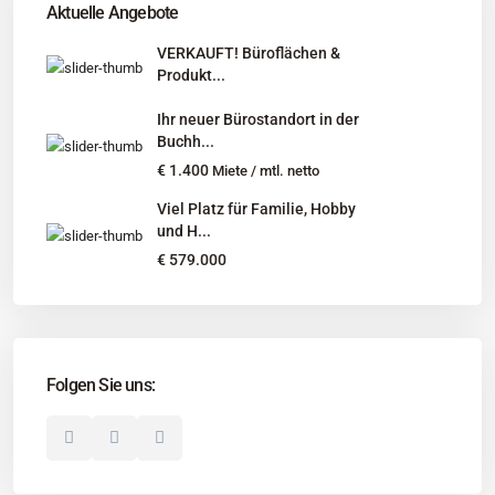
Aktuelle Angebote
Niedersachsen, Hamburg, Schleswig-Holstein
VERKAUFT! Büroflächen &
Produkt...
Informationen
Ihr neuer Bürostandort in der
Unternehmen
Buchh...
Immobilienangebote
€ 1.400
Miete / mtl. netto
Gesuche
Viel Platz für Familie, Hobby
und H...
Social Links
€ 579.000
Folgen Sie uns:
© 2025 Borkenhagen Immobilien. Alle Rechte vorbehalten.
Unternehmen
Impressum
Datenschutzerklärung
Disclaimer