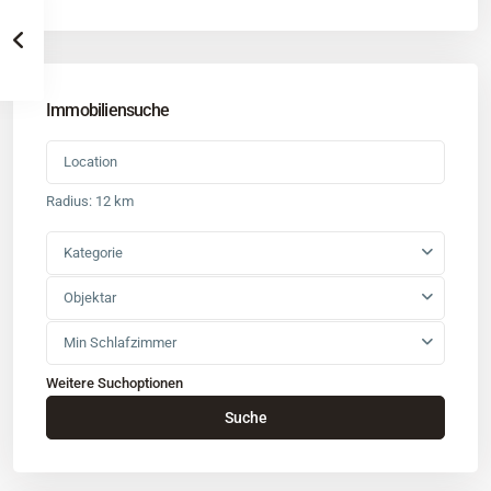
Immobiliensuche
Radius:
12 km
Kategorie
Objektar
Min Schlafzimmer
Weitere Suchoptionen
Kontakt
Suche
Büro
: Buchholz in der Nordheide
Adresse
: Schützenstr. 3
Tel
:
04181 93 99 790