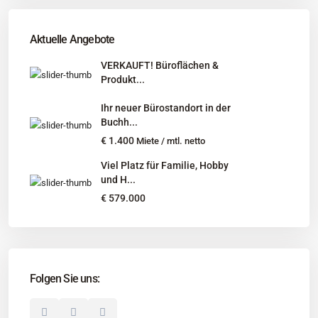
Tel
:
040 524 775 170
An diesen Orten bieten wir Immobilien exklusiv an:
Aktuelle Angebote
Niedersachsen, Hamburg, Schleswig-Holstein
VERKAUFT! Büroflächen &
Produkt...
Informationen
Ihr neuer Bürostandort in der
Unternehmen
Buchh...
Immobilienangebote
€ 1.400
Miete / mtl. netto
Gesuche
Viel Platz für Familie, Hobby
und H...
Social Links
€ 579.000
Folgen Sie uns:
© 2025 Borkenhagen Immobilien. Alle Rechte vorbehalten.