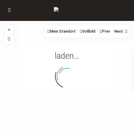
Mein Standort
Vollbild
Prev
Next
laden...