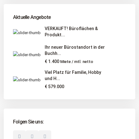
Tel
:
040 524 775 170
An diesen Orten bieten wir Immobilien exklusiv an:
Aktuelle Angebote
Niedersachsen, Hamburg, Schleswig-Holstein
VERKAUFT! Büroflächen &
Produkt...
Informationen
Ihr neuer Bürostandort in der
Unternehmen
Buchh...
Immobilienangebote
€ 1.400
Miete / mtl. netto
Gesuche
Viel Platz für Familie, Hobby
und H...
Social Links
€ 579.000
Folgen Sie uns:
© 2025 Borkenhagen Immobilien. Alle Rechte vorbehalten.