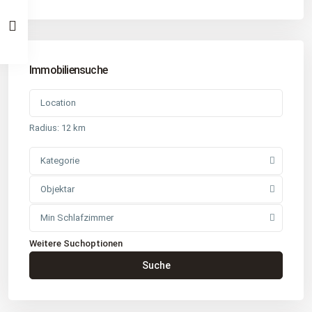
Immobiliensuche
Radius:
12 km
Kategorie
Objektar
Min Schlafzimmer
Weitere Suchoptionen
Kontakt
Suche
Büro
: Buchholz in der Nordheide
Adresse
: Schützenstr. 3
Tel
:
04181 93 99 790