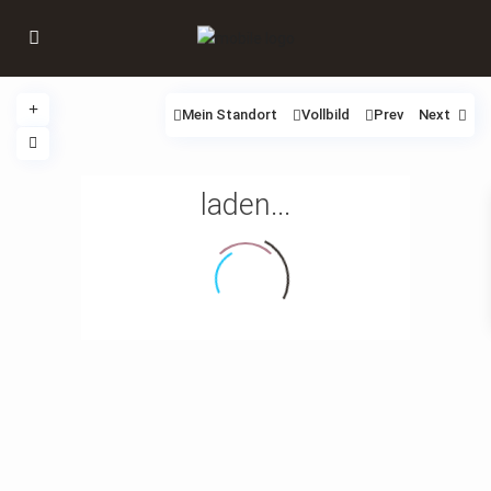
Mein Standort
Vollbild
Prev
Next
laden...