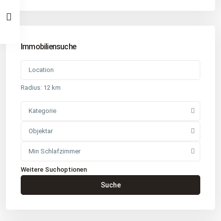
Immobiliensuche
Radius:
12 km
Kategorie
Objektar
Min Schlafzimmer
Weitere Suchoptionen
Kontakt
Suche
Büro
: Buchholz in der Nordheide
Adresse
: Schützenstr. 3
Tel
:
04181 93 99 790