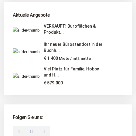
Tel
:
040 524 775 170
An diesen Orten bieten wir Immobilien exklusiv an:
Aktuelle Angebote
Niedersachsen, Hamburg, Schleswig-Holstein
VERKAUFT! Büroflächen &
Produkt...
Informationen
Ihr neuer Bürostandort in der
Unternehmen
Buchh...
Immobilienangebote
€ 1.400
Miete / mtl. netto
Gesuche
Viel Platz für Familie, Hobby
und H...
Social Links
€ 579.000
Folgen Sie uns:
© 2025 Borkenhagen Immobilien. Alle Rechte vorbehalten.