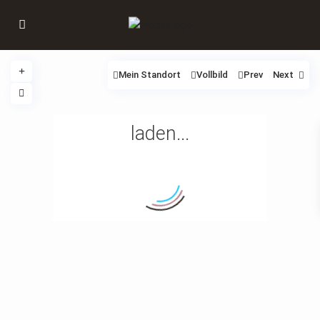
Mein Standort
Vollbild
Prev
Next
laden...