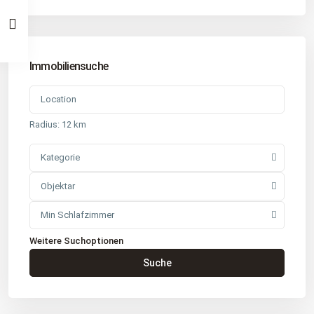
Immobiliensuche
Radius:
12 km
Kategorie
Objektar
Min Schlafzimmer
Weitere Suchoptionen
Kontakt
Suche
Büro
: Buchholz in der Nordheide
Adresse
: Schützenstr. 3
Tel
:
04181 93 99 790