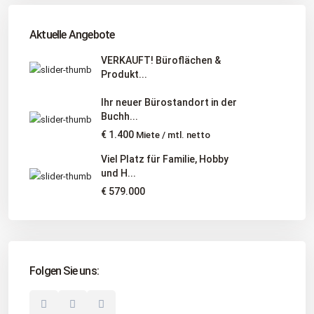
Tel
:
040 524 775 170
An diesen Orten bieten wir Immobilien exklusiv an:
Aktuelle Angebote
Niedersachsen, Hamburg, Schleswig-Holstein
VERKAUFT! Büroflächen &
Produkt...
Informationen
Ihr neuer Bürostandort in der
Unternehmen
Buchh...
Immobilienangebote
€ 1.400
Miete / mtl. netto
Gesuche
Viel Platz für Familie, Hobby
und H...
Social Links
€ 579.000
Folgen Sie uns:
© 2025 Borkenhagen Immobilien. Alle Rechte vorbehalten.