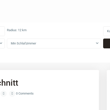
Radius:
12 km
Ka
Min Schlafzimmer
hnitt
0 Comments