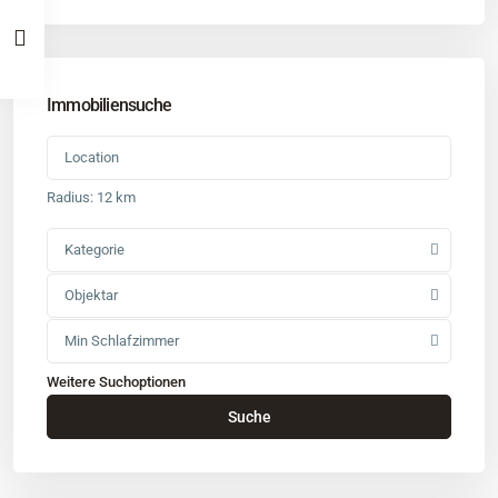
Immobiliensuche
Radius:
12 km
Kategorie
Objektar
Min Schlafzimmer
Weitere Suchoptionen
Kontakt
Suche
Büro
: Buchholz in der Nordheide
Adresse
: Schützenstr. 3
Tel
:
04181 93 99 790