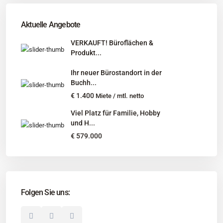
Tel
:
040 524 775 170
An diesen Orten bieten wir Immobilien exklusiv an:
Aktuelle Angebote
Niedersachsen, Hamburg, Schleswig-Holstein
VERKAUFT! Büroflächen &
Produkt...
Informationen
Ihr neuer Bürostandort in der
Unternehmen
Buchh...
Immobilienangebote
€ 1.400
Miete / mtl. netto
Gesuche
Viel Platz für Familie, Hobby
und H...
Social Links
€ 579.000
Folgen Sie uns:
© 2025 Borkenhagen Immobilien. Alle Rechte vorbehalten.