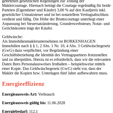
getretenen gesetzlichen Regelungen zur Teilung der
Maklercourtage. Hiernach beträgt die Courtage regelmäßig für beide
Parteien (Eigentümer und Käufer) 3,00 % auf den Kaufpreis inkl.
gesetzlicher Umsatzsteuer und ist bei notariellem Vertragsabschluss
verdient und fällig. Die Höhe der Bruttocourtage unterliegt einer
Anpassung bei Steuersatzänderung. Grunderwerbsteuer, Notar- und
Gerichtskosten trägt der Käufer.
Geldwäsche:
Als Immobilienmaklerunternehmen ist BORKENHAGEN
Immobilien nach § § 1, 2 Abs. 1 Nr. 10, 4 Abs. 3 Geldwäschegesetz
(GwG) dazu verpflichtet, vor Begründung einer
Geschäftsbeziehung die Identität des Vertragspartners festzustellen
und zu überprüfen. Hierzu ist es erforderlich, dass wir die relevanten
Daten Ihres Personalausweises festhalten – beispielsweise mittels
einer Kopie. Das Geldwäschegesetz (GwG) sieht vor, dass der
Makler die Kopien bzw. Unterlagen fünf Jahre aufbewahren muss.
Energieeffizienz
Energieausweis-Art:
Verbrauch
Energieausweis gültig bis:
11.06.2028
Energiebedarf:
112,1