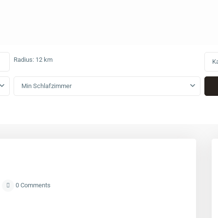
Radius:
12 km
Ka
Min Schlafzimmer
1
0 Comments