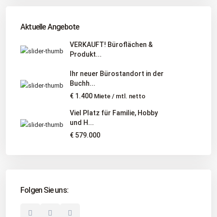
Tel
:
040 524 775 170
An diesen Orten bieten wir Immobilien exklusiv an:
Aktuelle Angebote
Niedersachsen, Hamburg, Schleswig-Holstein
VERKAUFT! Büroflächen &
Produkt...
Informationen
Ihr neuer Bürostandort in der
Unternehmen
Buchh...
Immobilienangebote
€ 1.400
Miete / mtl. netto
Gesuche
Viel Platz für Familie, Hobby
und H...
Social Links
€ 579.000
Folgen Sie uns:
© 2025 Borkenhagen Immobilien. Alle Rechte vorbehalten.