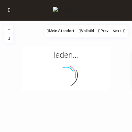
Mein Standort
Vollbild
Prev
Next
laden...