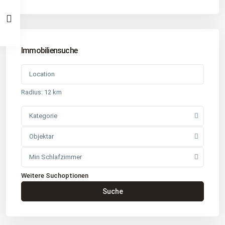
Immobiliensuche
Radius:
12 km
Kategorie
Objektar
Min Schlafzimmer
Weitere Suchoptionen
Kontakt
Suche
Büro
: Buchholz in der Nordheide
Adresse
: Schützenstr. 3
Tel
:
04181 93 99 790