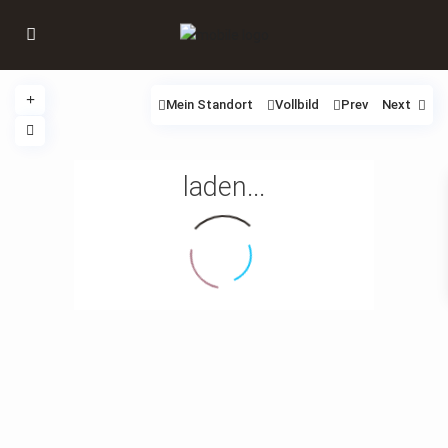
Mein Standort
Vollbild
Prev
Next
laden...