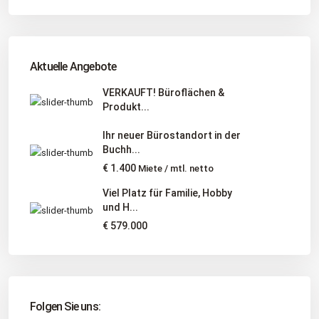
Adresse
: Schützenstr. 3
Tel
:
04181 93 99 790
Tel
:
040 524 775 170
An diesen Orten bieten wir Immobilien exklusiv an:
Aktuelle Angebote
Niedersachsen, Hamburg, Schleswig-Holstein
VERKAUFT! Büroflächen &
Produkt...
Informationen
Ihr neuer Bürostandort in der
Unternehmen
Buchh...
Immobilienangebote
€ 1.400
Miete / mtl. netto
Gesuche
Viel Platz für Familie, Hobby
und H...
Social Links
€ 579.000
Folgen Sie uns: