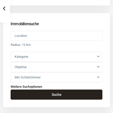
Immobiliensuche
Radius:
12 km
Kategorie
Objektar
Min Schlafzimmer
Weitere Suchoptionen
Kontakt
Suche
Büro
: Buchholz in der Nordheide
Adresse
: Schützenstr. 3
Tel
:
04181 93 99 790