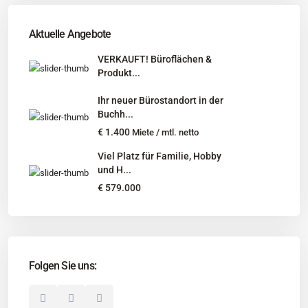
Tel
:
040 524 775 170
An diesen Orten bieten wir Immobilien exklusiv an:
Aktuelle Angebote
Niedersachsen, Hamburg, Schleswig-Holstein
VERKAUFT! Büroflächen &
Produkt...
Informationen
Ihr neuer Bürostandort in der
Unternehmen
Buchh...
Immobilienangebote
€ 1.400
Miete / mtl. netto
Gesuche
Viel Platz für Familie, Hobby
und H...
Social Links
€ 579.000
Folgen Sie uns:
© 2025 Borkenhagen Immobilien. Alle Rechte vorbehalten.