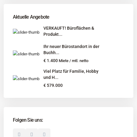
Tel
:
040 524 775 170
An diesen Orten bieten wir Immobilien exklusiv an:
Aktuelle Angebote
Niedersachsen, Hamburg, Schleswig-Holstein
VERKAUFT! Büroflächen &
Produkt...
Informationen
Ihr neuer Bürostandort in der
Unternehmen
Buchh...
Immobilienangebote
€ 1.400
Miete / mtl. netto
Gesuche
Viel Platz für Familie, Hobby
und H...
Social Links
€ 579.000
Folgen Sie uns:
© 2025 Borkenhagen Immobilien. Alle Rechte vorbehalten.