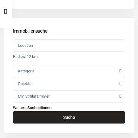
Immobiliensuche
Radius:
12 km
Kategorie
Objektar
Min Schlafzimmer
Weitere Suchoptionen
Kontakt
Suche
Büro
: Buchholz in der Nordheide
Adresse
: Schützenstr. 3
Tel
:
04181 93 99 790