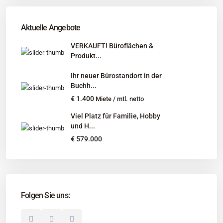
Tel
:
040 524 775 170
An diesen Orten bieten wir Immobilien exklusiv an:
Aktuelle Angebote
Niedersachsen, Hamburg, Schleswig-Holstein
VERKAUFT! Büroflächen &
Produkt...
Informationen
Ihr neuer Bürostandort in der
Unternehmen
Buchh...
Immobilienangebote
€ 1.400
Miete / mtl. netto
Gesuche
Viel Platz für Familie, Hobby
und H...
Social Links
€ 579.000
Folgen Sie uns:
© 2025 Borkenhagen Immobilien. Alle Rechte vorbehalten.