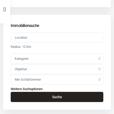
Immobiliensuche
Radius:
12 km
Kategorie
Objektar
Min Schlafzimmer
Weitere Suchoptionen
Kontakt
Suche
Büro
: Buchholz in der Nordheide
Adresse
: Schützenstr. 3
Tel
:
04181 93 99 790