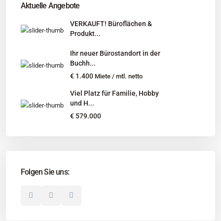
Aktuelle Angebote
Niedersachsen, Hamburg, Schleswig-Holstein
VERKAUFT! Büroflächen &
Produkt...
Informationen
Ihr neuer Bürostandort in der
Unternehmen
Buchh...
Immobilienangebote
€ 1.400
Miete / mtl. netto
Gesuche
Viel Platz für Familie, Hobby
und H...
Social Links
€ 579.000
Folgen Sie uns:
© 2025 Borkenhagen Immobilien. Alle Rechte vorbehalten.
Unternehmen
Impressum
Datenschutzerklärung
Disclaimer