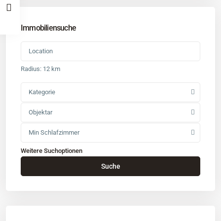
Immobiliensuche
Radius:
12 km
Kategorie
Objektar
Min Schlafzimmer
Weitere Suchoptionen
Kontakt
Suche
Büro
: Buchholz in der Nordheide
Adresse
: Schützenstr. 3
Tel
:
04181 93 99 790
Tel
:
040 524 775 170
An diesen Orten bieten wir Immobilien exklusiv an: