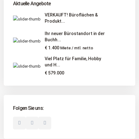
Aktuelle Angebote
Niedersachsen, Hamburg, Schleswig-Holstein
VERKAUFT! Büroflächen &
Produkt...
Informationen
Ihr neuer Bürostandort in der
Unternehmen
Buchh...
Immobilienangebote
€ 1.400
Miete / mtl. netto
Gesuche
Viel Platz für Familie, Hobby
und H...
Social Links
€ 579.000
Folgen Sie uns:
© 2025 Borkenhagen Immobilien. Alle Rechte vorbehalten.
Unternehmen
Impressum
Datenschutzerklärung
Disclaimer