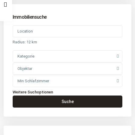
Immobiliensuche
Radius:
12 km
Kategorie
Objektar
Min Schlafzimmer
Weitere Suchoptionen
Kontakt
Suche
Büro
: Buchholz in der Nordheide
Adresse
: Schützenstr. 3
Tel
:
04181 93 99 790
Tel
:
040 524 775 170
An diesen Orten bieten wir Immobilien exklusiv an: