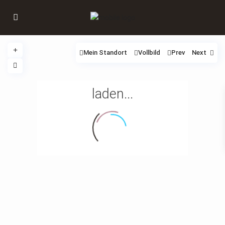
Mein Standort
Vollbild
Prev
Next
laden...