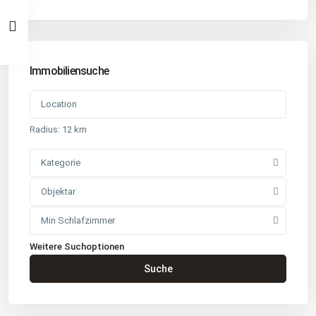
Immobiliensuche
Radius:
12 km
Kategorie
Objektar
Min Schlafzimmer
Weitere Suchoptionen
Kontakt
Suche
Büro
: Buchholz in der Nordheide
Adresse
: Schützenstr. 3
Tel
:
04181 93 99 790