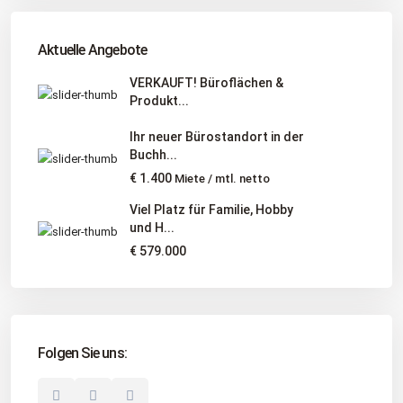
Tel
:
040 524 775 170
An diesen Orten bieten wir Immobilien exklusiv an:
Aktuelle Angebote
Niedersachsen, Hamburg, Schleswig-Holstein
VERKAUFT! Büroflächen &
Produkt...
Informationen
Ihr neuer Bürostandort in der
Unternehmen
Buchh...
Immobilienangebote
€ 1.400
Miete / mtl. netto
Gesuche
Viel Platz für Familie, Hobby
und H...
Social Links
€ 579.000
Folgen Sie uns:
© 2025 Borkenhagen Immobilien. Alle Rechte vorbehalten.