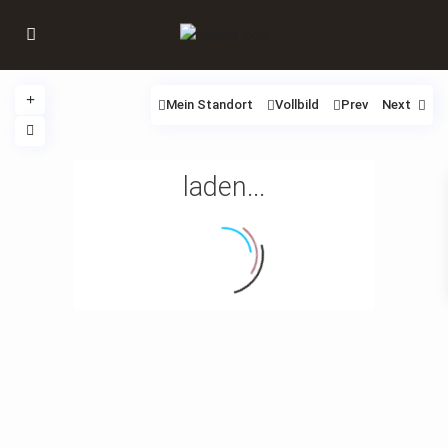
Mein Standort
Vollbild
Prev
Next
laden...