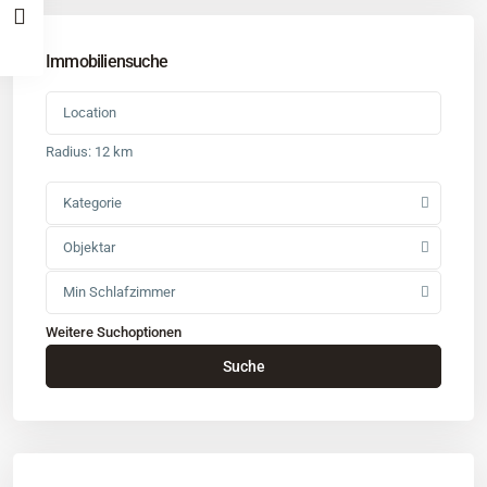
Immobiliensuche
Radius:
12 km
Kategorie
Objektar
Min Schlafzimmer
Weitere Suchoptionen
Kontakt
Suche
Büro
: Buchholz in der Nordheide
Adresse
: Schützenstr. 3
Tel
:
04181 93 99 790
Tel
:
040 524 775 170
An diesen Orten bieten wir Immobilien exklusiv an: