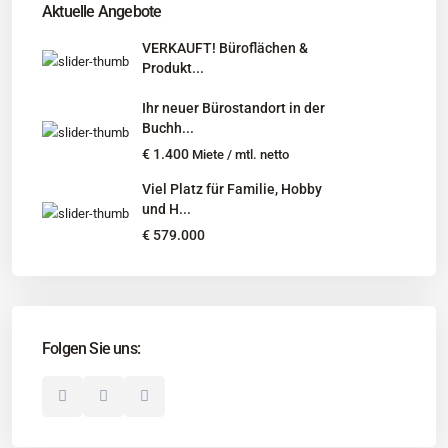
Aktuelle Angebote
Niedersachsen, Hamburg, Schleswig-Holstein
VERKAUFT! Büroflächen &
Produkt...
Informationen
Ihr neuer Bürostandort in der
Unternehmen
Buchh...
Immobilienangebote
€ 1.400
Miete / mtl. netto
Gesuche
Viel Platz für Familie, Hobby
und H...
Social Links
€ 579.000
Folgen Sie uns:
© 2025 Borkenhagen Immobilien. Alle Rechte vorbehalten.
Unternehmen
Impressum
Datenschutzerklärung
Disclaimer