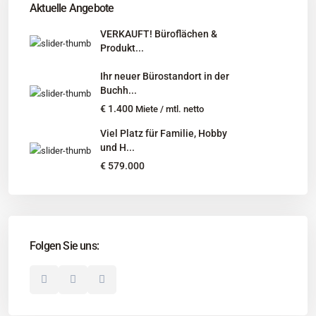
Aktuelle Angebote
Niedersachsen, Hamburg, Schleswig-Holstein
VERKAUFT! Büroflächen &
Produkt...
Informationen
Ihr neuer Bürostandort in der
Unternehmen
Buchh...
Immobilienangebote
€ 1.400
Miete / mtl. netto
Gesuche
Viel Platz für Familie, Hobby
und H...
Social Links
€ 579.000
Folgen Sie uns:
© 2025 Borkenhagen Immobilien. Alle Rechte vorbehalten.
Unternehmen
Impressum
Datenschutzerklärung
Disclaimer