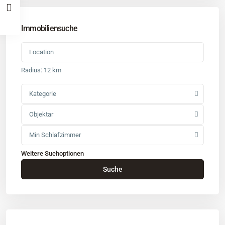
Immobiliensuche
Radius:
12 km
Kategorie
Objektar
Min Schlafzimmer
Weitere Suchoptionen
Kontakt
Suche
Büro
: Buchholz in der Nordheide
Adresse
: Schützenstr. 3
Tel
:
04181 93 99 790
Tel
:
040 524 775 170
An diesen Orten bieten wir Immobilien exklusiv an: