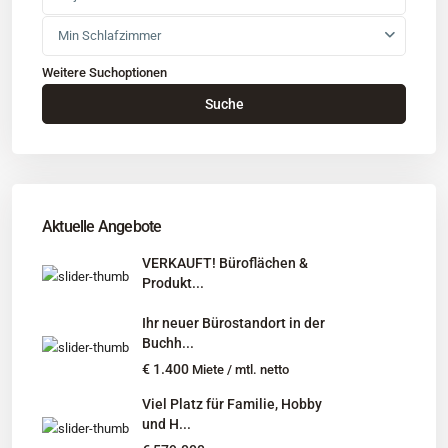
Min Schlafzimmer
Weitere Suchoptionen
Kontakt
Suche
Büro
: Buchholz in der Nordheide
Adresse
: Schützenstr. 3
Tel
:
04181 93 99 790
Tel
:
040 524 775 170
An diesen Orten bieten wir Immobilien exklusiv an:
Aktuelle Angebote
Niedersachsen, Hamburg, Schleswig-Holstein
VERKAUFT! Büroflächen &
Produkt...
Informationen
Ihr neuer Bürostandort in der
Unternehmen
Buchh...
Immobilienangebote
€ 1.400
Miete / mtl. netto
Gesuche
Viel Platz für Familie, Hobby
und H...
Social Links