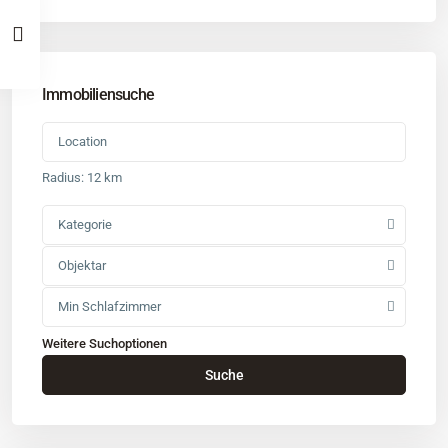
Immobiliensuche
Radius:
12 km
Kategorie
Objektar
Min Schlafzimmer
Weitere Suchoptionen
Kontakt
Suche
Büro
: Buchholz in der Nordheide
Adresse
: Schützenstr. 3
Tel
:
04181 93 99 790