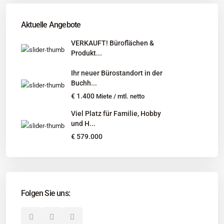
Tel
:
040 524 775 170
An diesen Orten bieten wir Immobilien exklusiv an:
Aktuelle Angebote
Niedersachsen, Hamburg, Schleswig-Holstein
VERKAUFT! Büroflächen &
Produkt...
Informationen
Ihr neuer Bürostandort in der
Unternehmen
Buchh...
Immobilienangebote
€ 1.400
Miete / mtl. netto
Gesuche
Viel Platz für Familie, Hobby
und H...
Social Links
€ 579.000
Folgen Sie uns:
© 2025 Borkenhagen Immobilien. Alle Rechte vorbehalten.