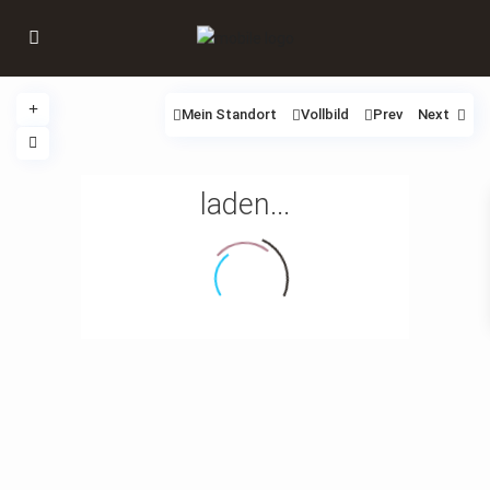
Mein Standort
Vollbild
Prev
Next
laden...