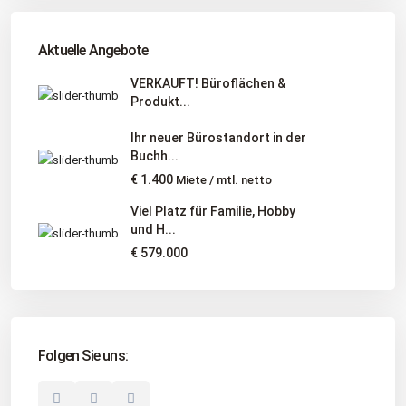
Tel
:
040 524 775 170
An diesen Orten bieten wir Immobilien exklusiv an:
Aktuelle Angebote
Niedersachsen, Hamburg, Schleswig-Holstein
VERKAUFT! Büroflächen &
Produkt...
Informationen
Ihr neuer Bürostandort in der
Unternehmen
Buchh...
Immobilienangebote
€ 1.400
Miete / mtl. netto
Gesuche
Viel Platz für Familie, Hobby
und H...
Social Links
€ 579.000
Folgen Sie uns:
© 2025 Borkenhagen Immobilien. Alle Rechte vorbehalten.