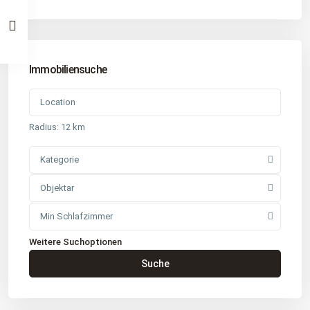
Immobiliensuche
Radius:
12 km
Kategorie
Objektar
Min Schlafzimmer
Weitere Suchoptionen
Kontakt
Suche
Büro
: Buchholz in der Nordheide
Adresse
: Schützenstr. 3
Tel
:
04181 93 99 790