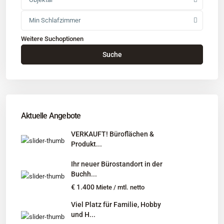
Min Schlafzimmer
Weitere Suchoptionen
Kontakt
Suche
Büro
: Buchholz in der Nordheide
Adresse
: Schützenstr. 3
Tel
:
04181 93 99 790
Tel
:
040 524 775 170
An diesen Orten bieten wir Immobilien exklusiv an:
Aktuelle Angebote
Niedersachsen, Hamburg, Schleswig-Holstein
VERKAUFT! Büroflächen &
Produkt...
Informationen
Ihr neuer Bürostandort in der
Unternehmen
Buchh...
Immobilienangebote
€ 1.400
Miete / mtl. netto
Gesuche
Viel Platz für Familie, Hobby
und H...