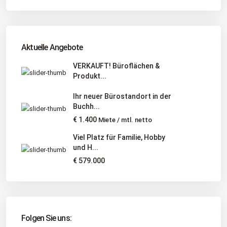
Adresse
: Schützenstr. 3
Tel
:
04181 93 99 790
Tel
:
040 524 775 170
An diesen Orten bieten wir Immobilien exklusiv an:
Aktuelle Angebote
Niedersachsen, Hamburg, Schleswig-Holstein
VERKAUFT! Büroflächen &
Produkt...
Informationen
Ihr neuer Bürostandort in der
Unternehmen
Buchh...
Immobilienangebote
€ 1.400
Miete / mtl. netto
Gesuche
Viel Platz für Familie, Hobby
und H...
Social Links
€ 579.000
Folgen Sie uns: