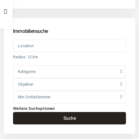
Immobiliensuche
Radius:
12 km
Kategorie
Objektar
Min Schlafzimmer
Weitere Suchoptionen
Kontakt
Suche
Büro
: Buchholz in der Nordheide
Adresse
: Schützenstr. 3
Tel
:
04181 93 99 790