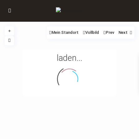
Mein Standort
Vollbild
Prev
Next
laden...