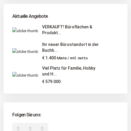
Tel
:
040 524 775 170
An diesen Orten bieten wir Immobilien exklusiv an:
Aktuelle Angebote
Niedersachsen, Hamburg, Schleswig-Holstein
VERKAUFT! Büroflächen &
Produkt...
Informationen
Ihr neuer Bürostandort in der
Unternehmen
Buchh...
Immobilienangebote
€ 1.400
Miete / mtl. netto
Gesuche
Viel Platz für Familie, Hobby
und H...
Social Links
€ 579.000
Folgen Sie uns:
© 2025 Borkenhagen Immobilien. Alle Rechte vorbehalten.