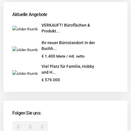
Tel
:
040 524 775 170
An diesen Orten bieten wir Immobilien exklusiv an:
Aktuelle Angebote
Niedersachsen, Hamburg, Schleswig-Holstein
VERKAUFT! Büroflächen &
Produkt...
Informationen
Ihr neuer Bürostandort in der
Unternehmen
Buchh...
Immobilienangebote
€ 1.400
Miete / mtl. netto
Gesuche
Viel Platz für Familie, Hobby
und H...
Social Links
€ 579.000
Folgen Sie uns:
© 2025 Borkenhagen Immobilien. Alle Rechte vorbehalten.