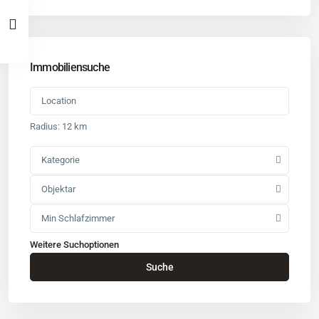
Immobiliensuche
Radius:
12 km
Kategorie
Objektar
Min Schlafzimmer
Weitere Suchoptionen
Kontakt
Suche
Büro
: Buchholz in der Nordheide
Adresse
: Schützenstr. 3
Tel
:
04181 93 99 790