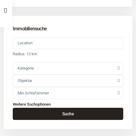
Immobiliensuche
Radius:
12 km
Kategorie
Objektar
Min Schlafzimmer
Weitere Suchoptionen
Kontakt
Suche
Büro
: Buchholz in der Nordheide
Adresse
: Schützenstr. 3
Tel
:
04181 93 99 790