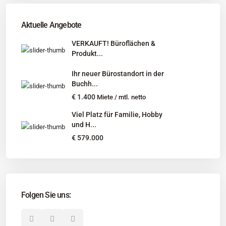
Tel
:
040 524 775 170
An diesen Orten bieten wir Immobilien exklusiv an:
Aktuelle Angebote
Niedersachsen, Hamburg, Schleswig-Holstein
VERKAUFT! Büroflächen &
Produkt...
Informationen
Ihr neuer Bürostandort in der
Unternehmen
Buchh...
Immobilienangebote
€ 1.400
Miete / mtl. netto
Gesuche
Viel Platz für Familie, Hobby
und H...
Social Links
€ 579.000
Folgen Sie uns:
© 2025 Borkenhagen Immobilien. Alle Rechte vorbehalten.