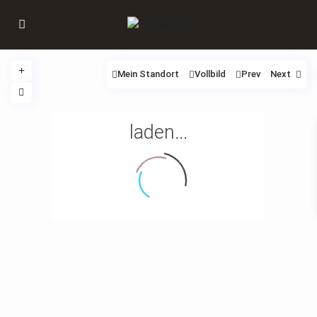
Mein Standort
Vollbild
Prev
Next
laden...