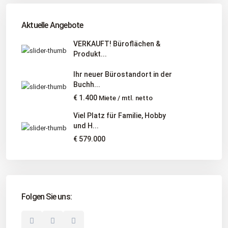
Tel
:
040 524 775 170
An diesen Orten bieten wir Immobilien exklusiv an:
Aktuelle Angebote
Niedersachsen, Hamburg, Schleswig-Holstein
VERKAUFT! Büroflächen &
Produkt...
Informationen
Ihr neuer Bürostandort in der
Unternehmen
Buchh...
Immobilienangebote
€ 1.400
Miete / mtl. netto
Gesuche
Viel Platz für Familie, Hobby
und H...
Social Links
€ 579.000
Folgen Sie uns:
© 2025 Borkenhagen Immobilien. Alle Rechte vorbehalten.