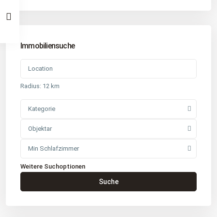
Immobiliensuche
Radius:
12 km
Kategorie
Objektar
Min Schlafzimmer
Weitere Suchoptionen
Kontakt
Suche
Büro
: Buchholz in der Nordheide
Adresse
: Schützenstr. 3
Tel
:
04181 93 99 790