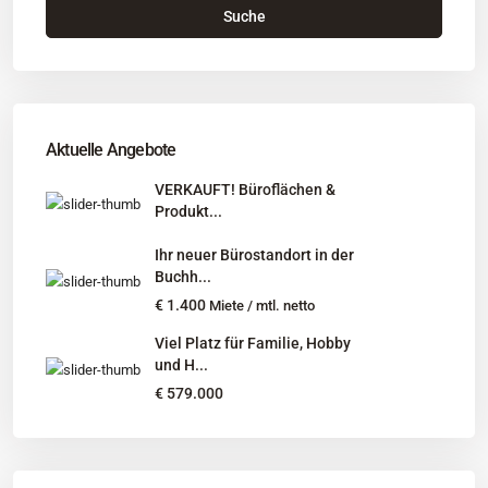
Suche
Büro
: Buchholz in der Nordheide
Adresse
: Schützenstr. 3
Tel
:
04181 93 99 790
Tel
:
040 524 775 170
An diesen Orten bieten wir Immobilien exklusiv an:
Aktuelle Angebote
Niedersachsen, Hamburg, Schleswig-Holstein
VERKAUFT! Büroflächen &
Produkt...
Informationen
Ihr neuer Bürostandort in der
Unternehmen
Buchh...
Immobilienangebote
€ 1.400
Miete / mtl. netto
Gesuche
Viel Platz für Familie, Hobby
und H...
Social Links
€ 579.000