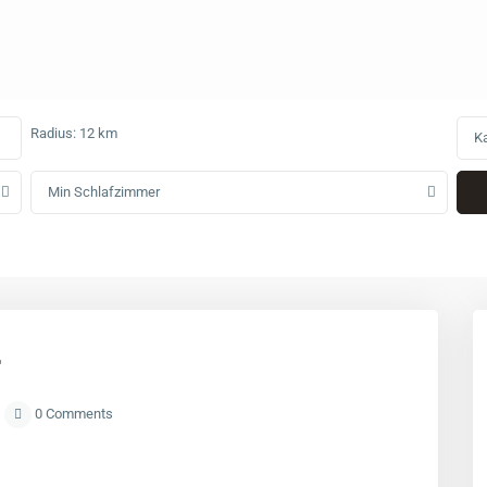
Radius:
12 km
Ka
Min Schlafzimmer
r
0 Comments