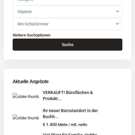
Objektar
Min Schlafzimmer
Weitere Suchoptionen
Kontakt
Suche
Büro
: Buchholz in der Nordheide
Adresse
: Schützenstr. 3
Tel
:
04181 93 99 790
Tel
:
040 524 775 170
An diesen Orten bieten wir Immobilien exklusiv an:
Aktuelle Angebote
Niedersachsen, Hamburg, Schleswig-Holstein
VERKAUFT! Büroflächen &
Produkt...
Informationen
Ihr neuer Bürostandort in der
Unternehmen
Buchh...
Immobilienangebote
€ 1.400
Miete / mtl. netto
Gesuche