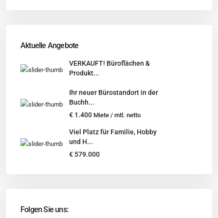
Adresse
: Schützenstr. 3
Tel
:
04181 93 99 790
Tel
:
040 524 775 170
An diesen Orten bieten wir Immobilien exklusiv an:
Aktuelle Angebote
Niedersachsen, Hamburg, Schleswig-Holstein
VERKAUFT! Büroflächen &
Produkt...
Informationen
Ihr neuer Bürostandort in der
Unternehmen
Buchh...
Immobilienangebote
€ 1.400
Miete / mtl. netto
Gesuche
Viel Platz für Familie, Hobby
und H...
Social Links
€ 579.000
Folgen Sie uns: