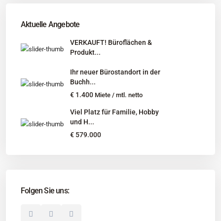
Tel
:
040 524 775 170
An diesen Orten bieten wir Immobilien exklusiv an:
Aktuelle Angebote
Niedersachsen, Hamburg, Schleswig-Holstein
VERKAUFT! Büroflächen &
Produkt...
Informationen
Ihr neuer Bürostandort in der
Unternehmen
Buchh...
Immobilienangebote
€ 1.400
Miete / mtl. netto
Gesuche
Viel Platz für Familie, Hobby
und H...
Social Links
€ 579.000
Folgen Sie uns:
© 2025 Borkenhagen Immobilien. Alle Rechte vorbehalten.