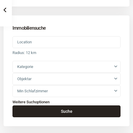
Immobiliensuche
Radius:
12 km
Kategorie
Objektar
Min Schlafzimmer
Weitere Suchoptionen
Kontakt
Suche
Büro
: Buchholz in der Nordheide
Adresse
: Schützenstr. 3
Tel
:
04181 93 99 790