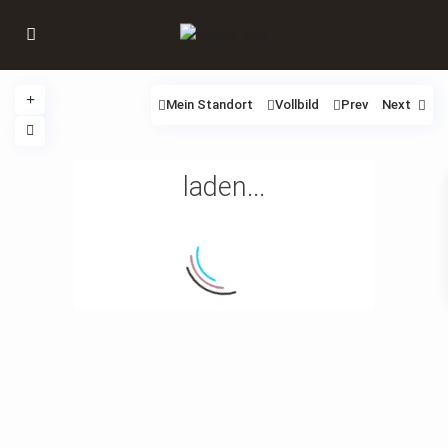
Mein Standort
Vollbild
Prev
Next
laden...