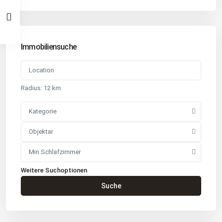
Immobiliensuche
Radius:
12 km
Kategorie
Objektar
Min Schlafzimmer
Weitere Suchoptionen
Kontakt
Suche
Büro
: Buchholz in der Nordheide
Adresse
: Schützenstr. 3
Tel
:
04181 93 99 790