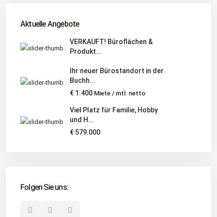
Tel
:
040 524 775 170
An diesen Orten bieten wir Immobilien exklusiv an:
Aktuelle Angebote
Niedersachsen, Hamburg, Schleswig-Holstein
VERKAUFT! Büroflächen &
Produkt...
Informationen
Ihr neuer Bürostandort in der
Unternehmen
Buchh...
Immobilienangebote
€ 1.400
Miete / mtl. netto
Gesuche
Viel Platz für Familie, Hobby
und H...
Social Links
€ 579.000
Folgen Sie uns:
© 2025 Borkenhagen Immobilien. Alle Rechte vorbehalten.