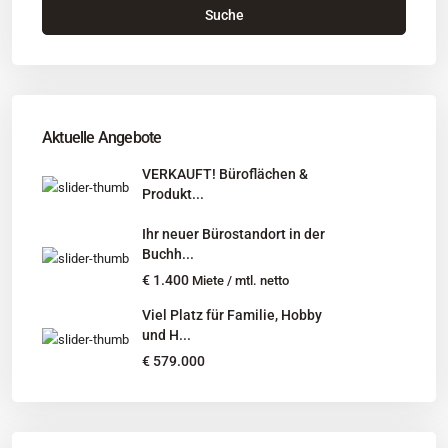
Suche
Büro
: Buchholz in der Nordheide
Adresse
: Schützenstr. 3
Tel
:
04181 93 99 790
Tel
:
040 524 775 170
An diesen Orten bieten wir Immobilien exklusiv an:
Aktuelle Angebote
Niedersachsen, Hamburg, Schleswig-Holstein
VERKAUFT! Büroflächen &
Produkt...
Informationen
Ihr neuer Bürostandort in der
Unternehmen
Buchh...
Immobilienangebote
€ 1.400
Miete / mtl. netto
Gesuche
Viel Platz für Familie, Hobby
und H...
Social Links
€ 579.000