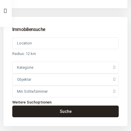
Immobiliensuche
Radius:
12 km
Kategorie
Objektar
Min Schlafzimmer
Weitere Suchoptionen
Kontakt
Suche
Büro
: Buchholz in der Nordheide
Adresse
: Schützenstr. 3
Tel
:
04181 93 99 790