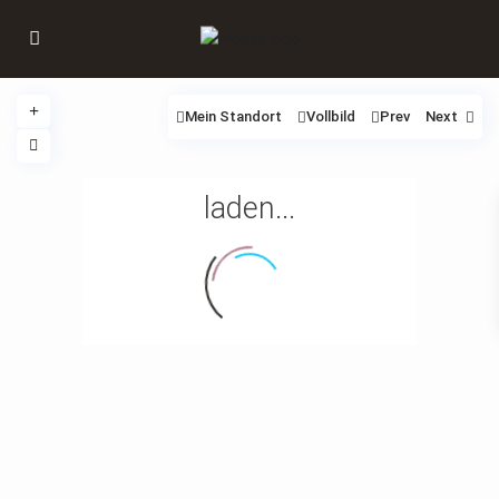
Mein Standort
Vollbild
Prev
Next
laden...