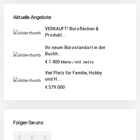
Tel
:
040 524 775 170
An diesen Orten bieten wir Immobilien exklusiv an:
Aktuelle Angebote
Niedersachsen, Hamburg, Schleswig-Holstein
VERKAUFT! Büroflächen &
Produkt...
Informationen
Ihr neuer Bürostandort in der
Unternehmen
Buchh...
Immobilienangebote
€ 1.400
Miete / mtl. netto
Gesuche
Viel Platz für Familie, Hobby
und H...
Social Links
€ 579.000
Folgen Sie uns:
© 2025 Borkenhagen Immobilien. Alle Rechte vorbehalten.